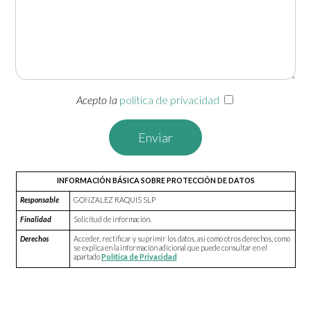
Acepto la
política de privacidad
Enviar
INFORMACIÓN BÁSICA SOBRE PROTECCIÓN DE DATOS
Responsable
GONZALEZ RAQUIS SLP
Finalidad
Solicitud de información.
Derechos
Acceder, rectificar y suprimir los datos, así como otros derechos, como
se explica en la información adicional que puede consultar en el
apartado
Política de Privacidad