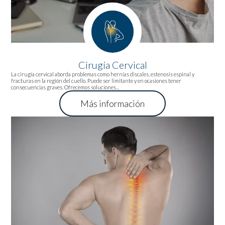
Cirugía Cervical
La cirugía cervical aborda problemas como hernias discales, estenosis espinal y
fracturas en la región del cuello. Puede ser limitante y en ocasiones tener
consecuencias graves. Ofrecemos soluciones...
Más información